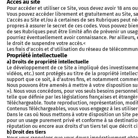
Accès au site
Pour accéder et utiliser ce Site, vous devez avoir 18 ans o
Vous pouvez accéder librement et gratuitement au Site, sa
L’accès au Site et/ou à certaines de ses Rubriques peut né
propres à assurer le secret de ces codes. Vous pouvez bien
de ses Rubriques peut être limité afin de prévenir un usag
pourriez éventuellement avoir connaissance. Par ailleurs, 
le droit de suspendre votre accès.<
Les frais d’accès et d’utilisation du réseau de télécommu
Propriété intellectuelle
a) Droits de propriété intellectuelle
Le développement de ce Site a impliqué des investissemen
vidéos, etc.) sont protégés au titre de la propriété intelle
support que ce soit, à d’autres fins, et notamment commerc
Nous pouvons être amenés à mettre à votre disposition sur 
»). Nous vous concédons, pour vos seuls besoins personnels 
telle que définie par les législations françaises et étrangè
Téléchargeable. Toute reproduction, représentation, modifi
Contenus Téléchargeables, vous vous engagez à les utilise
Dans le cas où Nous mettons à votre disposition un Site p
pour un usage purement privé et conforme à sa destination. 
réputation ou encore aux droits d’un tiers tel que décrit c
b) Droit des tiers
Nous vous rappelons que vous devez impérativement obtenir